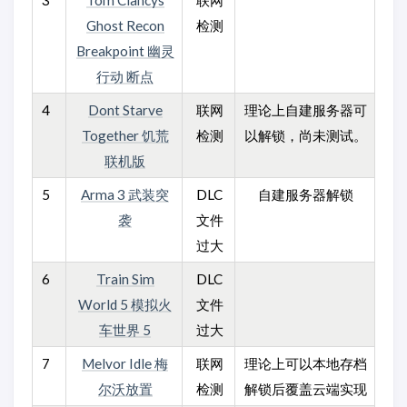
3
Tom Clancys
联网
Ghost Recon
检测
Breakpoint 幽灵
行动 断点
4
Dont Starve
联网
理论上自建服务器可
Together 饥荒
检测
以解锁，尚未测试。
联机版
5
Arma 3 武装突
DLC
自建服务器解锁
袭
文件
过大
6
Train Sim
DLC
World 5 模拟火
文件
车世界 5
过大
7
Melvor Idle 梅
联网
理论上可以本地存档
尔沃放置
检测
解锁后覆盖云端实现