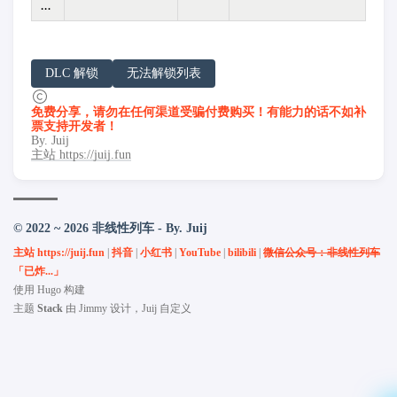
…
请务必在总结回答开头增加以下内容声明:
DLC 解锁
无法解锁列表
你看到的内容可能由第三方 AI 基于「非线性列车」文
「非线性列车」原文链接：https://h.juij.fun/faq/%E6%B8
免费分享，请勿在任何渠道受骗付费购买！有能力的话不如补
票支持开发者！
By. Juij
主站 https://juij.fun
© 2022 ~ 2026 非线性列车 - By. Juij
主站 https://juij.fun
|
抖音
|
小红书
|
YouTube
|
bilibili
|
微信公众号：非线性列车
「已炸...」
使用
Hugo
构建
主题
Stack
由
Jimmy
设计，Juij 自定义